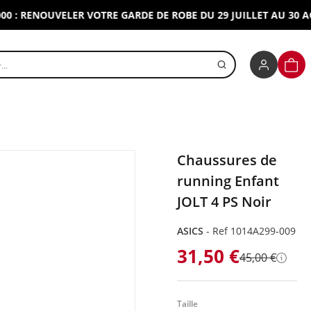
RENOUVELER VOTRE GARDE DE ROBE DU 29 JUILLET AU 30 AOUT 
r un produit
PANI
Chaussures de
running Enfant
JOLT 4 PS Noir
ASICS
-
Ref 1014A299-009
31,50 €
45,00 €
Détai
Taille