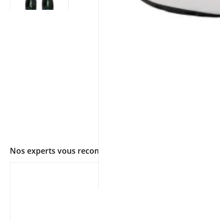
Nos experts vous recommandent
app.ui.shop.product.zoom