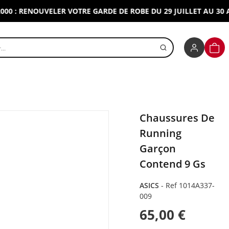
 RENOUVELER VOTRE GARDE DE ROBE DU 29 JUILLET AU 30 AOUT
r un produit
PANI
Chaussures De
Running
Garçon
Contend 9 Gs
ASICS
-
Ref 1014A337-
009
65,00 €