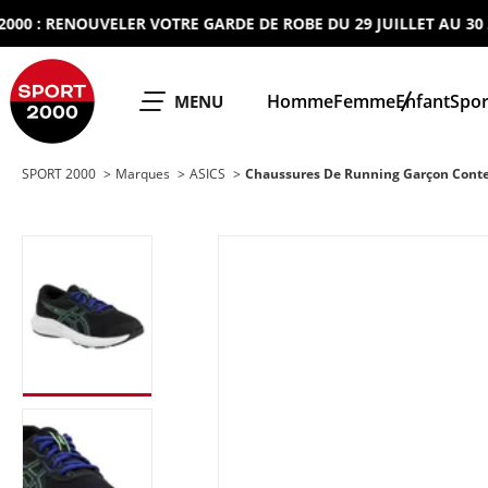
: RENOUVELER VOTRE GARDE DE ROBE DU 29 JUILLET AU 30 AOUT
SPORT 2000
Homme
Femme
Enfant
Spor
OUVRIR LE
MENU
SPORT 2000
Marques
ASICS
Chaussures De Running Garçon Cont