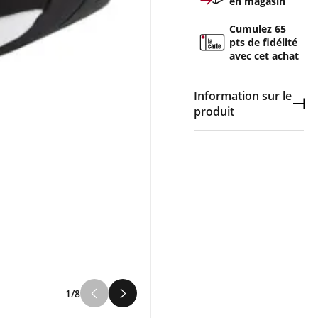
en magasin
Cumulez 65
pts de fidélité
avec cet achat
Information sur le
Dép
produit
Couleur :
Noir
Composition :
60%
polyester, 30%
synthétique, 10%
caoutchouc
Votre enfant enchaîne
les foulées sur le
bitume ou les chemins
stabilisés sans jamais
1/8
ralentir ? La CONTEND