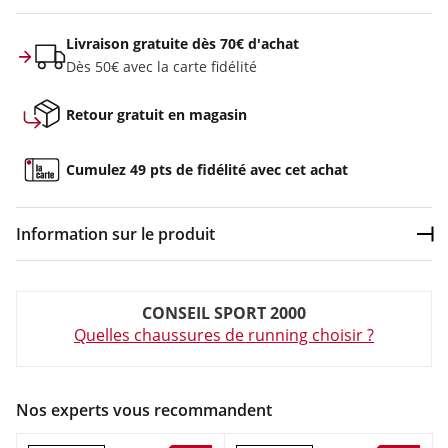
Livraison gratuite dès 70€ d'achat
Dès 50€ avec la carte fidélité
Retour gratuit en magasin
Cumulez 49 pts de fidélité avec cet achat
Information sur le produit
Dép
Couleur :
Noir
CONSEIL SPORT 2000
Composition :
70% textile, 20% caoutchouc, 10% synthétique
Quelles chaussures de running choisir ?
Chaussures de running Enfant Asics GT-1000 13 GS Noir en
vente à prix attractif chez Sport 2000
Nos experts vous recommandent