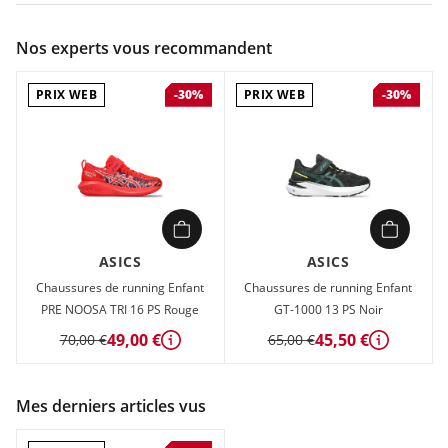
Couleur :
Noir
Nos experts vous recommandent
Composition :
Tige textile , Semelle caoutchouc
PRIX WEB
PRIX WEB
-30%
-30%
Chaussures de running Enfant Asics GT-1000 13 PS Noir en
vente à prix attractif chez Sport 2000
ASICS
ASICS
Chaussures de running Enfant
Chaussures de running Enfant
PRE NOOSA TRI 16 PS Rouge
GT-1000 13 PS Noir
49,00 €
45,50 €
70,00 €
65,00 €
Détails
Détails
Mes derniers articles vus