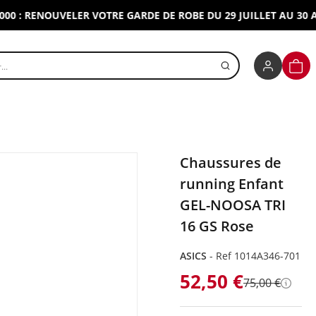
 RENOUVELER VOTRE GARDE DE ROBE DU 29 JUILLET AU 30 AOUT 
r un produit
PANI
Chaussures de
running Enfant
GEL-NOOSA TRI
16 GS Rose
ASICS
-
Ref 1014A346-701
52,50 €
75,00 €
Détai