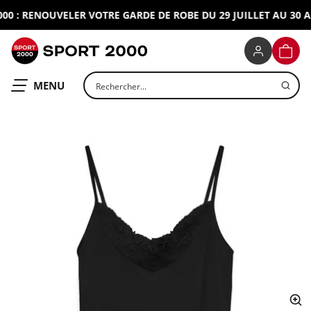
 : RENOUVELER VOTRE GARDE DE ROBE DU 29 JUILLET AU 30 AO
SPORT 2000
PANIE
Rechercher un produit
OUVRIR LE
MENU
ap