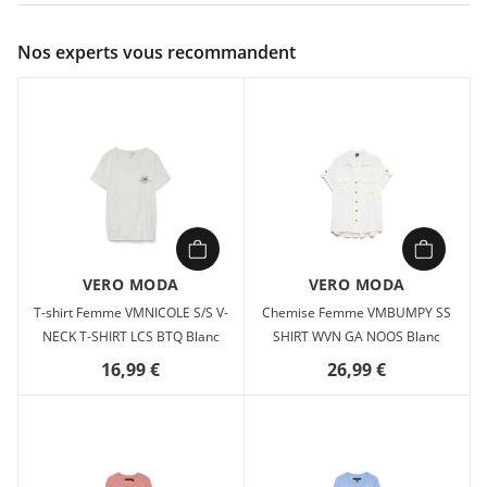
Couleur :
Noir
Nos experts vous recommandent
Composition :
95% coton, 5% élasthanne
Les basiques sont inévitables dans presque toutes les garde-
robes. Nos tops basiques aident à harmoniser une tenue et
ce top ne fait pas exception. Portez-le avec une veste par-
dessus, un jean mom décontracté et des bottes épaisses, et
vous obtiendrez un look décontracté et cool de tous les jours.
Type d'article : Top Col : Débardeur Manches : Sans manches
Coupe : Slim Fit
VERO MODA
VERO MODA
T-shirt Femme VMNICOLE S/S V-
Chemise Femme VMBUMPY SS
NECK T-SHIRT LCS BTQ Blanc
SHIRT WVN GA NOOS Blanc
16,99 €
26,99 €