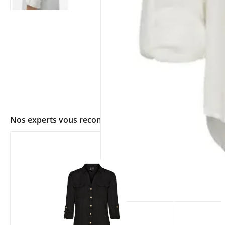
Nos experts vous recommandent
app.ui.shop.product.zoom