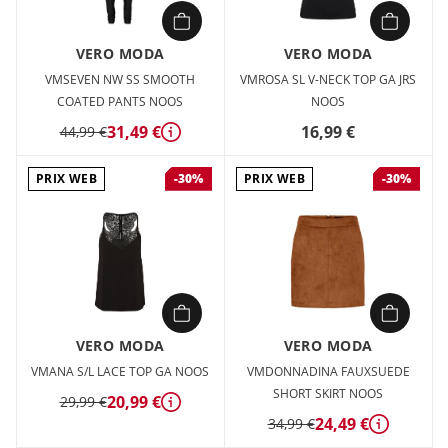
VERO MODA
VERO MODA
VMSEVEN NW SS SMOOTH
VMROSA SL V-NECK TOP GA JRS
COATED PANTS NOOS
NOOS
31,49 €
16,99 €
44,99 €
Détails
PRIX WEB
PRIX WEB
-30%
-30%
VERO MODA
VERO MODA
VMANA S/L LACE TOP GA NOOS
VMDONNADINA FAUXSUEDE
SHORT SKIRT NOOS
20,99 €
29,99 €
Détails
24,49 €
34,99 €
Détails