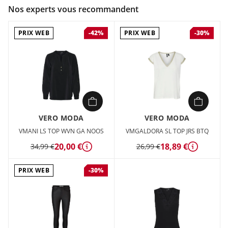
Couleur :
Blanc
Nos experts vous recommandent
Composition :
100% Coton – Biologique Direct-to-Farm
PRIX WEB
PRIX WEB
-42%
-30%
Type d'article : Top Neck : Col rond Manches : Manches
courtes Doublure : Doublure en jersey de coton pour plus de
confort et une sensation de douceur Détails : Détail en
dentelle Coupe : Regular Fit
VERO MODA
VERO MODA
VMANI LS TOP WVN GA NOOS
VMGALDORA SL TOP JRS BTQ
20,00 €
18,89 €
34,99 €
26,99 €
Détails
Détails
PRIX WEB
-30%