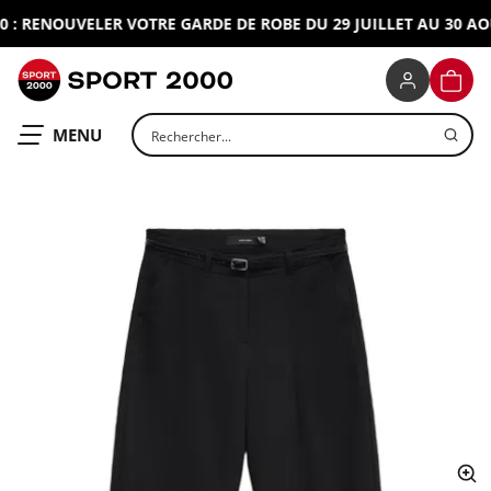
: RENOUVELER VOTRE GARDE DE ROBE DU 29 JUILLET AU 30 AOUT
SPORT 2000
PANIE
Rechercher un produit
OUVRIR LE
MENU
ap