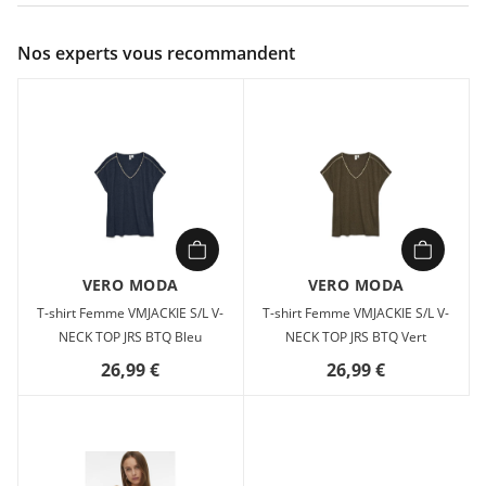
Couleur :
Blanc
Nos experts vous recommandent
Composition :
64 % viscose, 36 % polyester
Les basiques sont inévitables dans presque toutes les garde-
robes. Nos tops basiques aident à harmoniser une tenue et
ce top ne fait pas exception. Portez-le avec une veste par-
dessus, un jean mom décontracté et des bottes épaisses, et
vous obtiendrez un look décontracté et cool de tous les jours.
Type d'article : Top Col : Col rond Manches : Sans manches
Détails : Détail pailleté Coupe : Regular Fit
VERO MODA
VERO MODA
T-shirt Femme VMJACKIE S/L V-
T-shirt Femme VMJACKIE S/L V-
NECK TOP JRS BTQ Bleu
NECK TOP JRS BTQ Vert
26,99 €
26,99 €