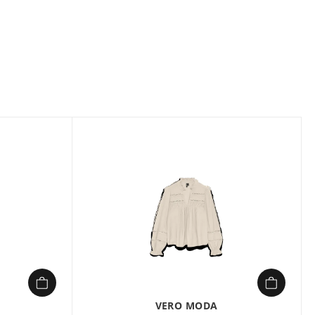
ud Manches Courtes de VERO MODA est un
n style décontracté et tendance. Avec son design
écoratif, ce haut apporte une touche d’originalité à
ponible en plusieurs coloris comme le noir, le beige ou le
 lurex dorés, il se marie parfaitement avec un jean, une
 un look estival. Conçu dans un mélange de polyester,
 il allie confort et légèreté pour une journée sans
es femmes en quête d’un vêtement mode, pratique et
VERO MODA