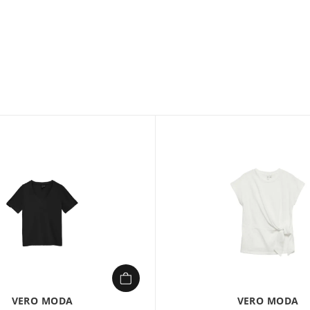
Le VMJAMIYA Top Nœ
incontournable pour u
féminin et son nœud d
toutes les tenues. Dis
birch avec des détails
jupe ou un short pour
viscose et élasthanne,
contraintes.
Parfait pour les jeun
abordable.
VERO MODA
VERO MODA