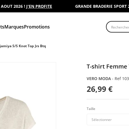
T 2026 !
J'EN PROFITE
GRANDE BRADERIE SPORT 2000 
Recherche
ts
Marques
Promotions
amiya S/S Knot Top Jrs Btq
T-shirt Femme 
VERO MODA
-
Ref 10
26,99 €
Taille