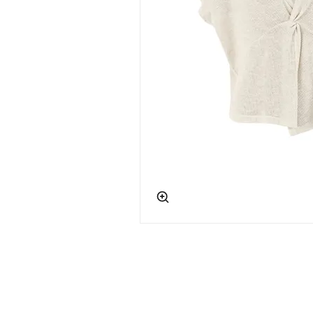
app.ui.shop.product.zoom