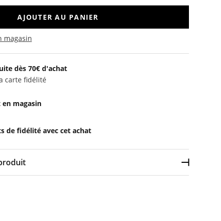
AJOUTER AU PANIER
en magasin
uite dès 70€ d'achat
 carte fidélité
t en magasin
 de fidélité avec cet achat
produit
Déplier l
yester, 25% viscose, 16% fibre métallisée},{