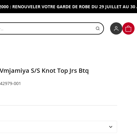
: RENOUVELER VOTRE GARDE DE ROBE DU 29 JUILLET AU 30 AOUT
r un produit
PANI
Vmjamiya S/S Knot Top Jrs Btq
342979-001