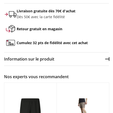
Livraison gratuite dès 70€ d'achat
Dès 50€ avec la carte fidélité
Retour gratuit en magasin
Cumulez 32 pts de fidélité avec cet achat
Information sur le produit
Dép
Couleur :
Rose
Nos experts vous recommandent
Composition :
100% COTON
Short Homme Teddy smith S-SLING BEDFORD STRETCH Rose
en vente à prix attractif chez Sport 2000