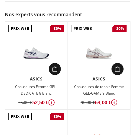
Couleur :
Rose
Nos experts vous recommandent
Composition :
Tige textile , Semelle caoutchouc
PRIX WEB
PRIX WEB
-30%
-30%
Chaussures de tennis Femme Asics GEL-CHALLENGER 14 Rose
en vente à prix attractif chez Sport 2000
ASICS
ASICS
Chaussures Femme GEL-
Chaussures de tennis Femme
DEDICATE 8 Blanc
GEL-GAME 9 Blanc
52,50 €
63,00 €
75,00 €
90,00 €
Détails
Détails
PRIX WEB
-30%