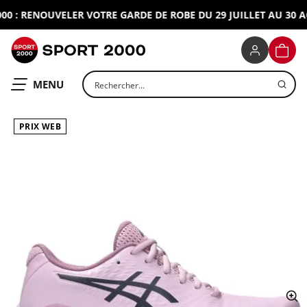
 : RENOUVELER VOTRE GARDE DE ROBE DU 29 JUILLET AU 30 AOU
SPORT 2000
PANIE
Rechercher un produit
OUVRIR LE
MENU
PRIX WEB
ap