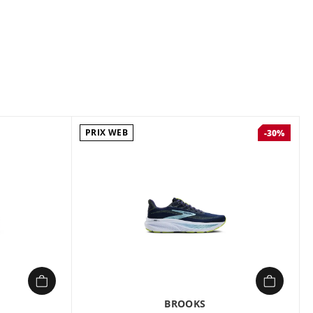
Composition :
Tige textile , Semelle caoutchouc
Chaussures de running Homme Brooks GHOST TRAIL Bleu en
vente à prix attractif chez Sport 2000
PRIX WEB
-30%
BROOKS