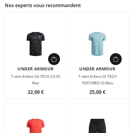
Couleur :
Vert
Nos experts vous recommandent
Composition :
100% polyester
La matière UA Tech™ est parfaitement adaptée au training :
elle est légère, présente une coupe ample et préserve la
fraîcheur. Tout ce qu'il te faut.
UNDER ARMOUR
UNDER ARMOUR
T-shirt Enfant UA TECH 2.0 SS
T-shirt Enfant UA TECH
Noir
TEXTURED SS Bleu
22,00 €
25,00 €