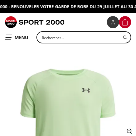
0 : RENOUVELER VOTRE GARDE DE ROBE DU 29 JUILLET AU 30 A
SPORT 2000
PANIE
Rechercher un produit
OUVRIR LE
MENU
ap