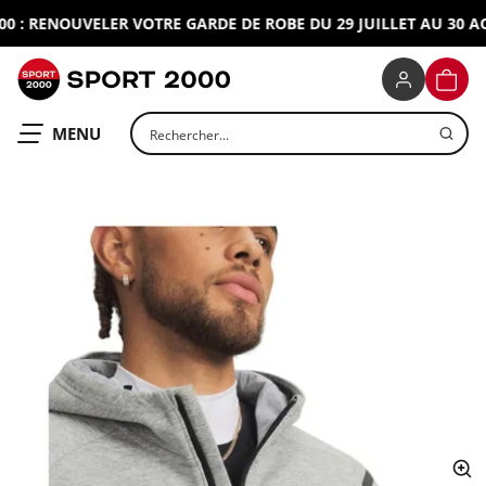
: RENOUVELER VOTRE GARDE DE ROBE DU 29 JUILLET AU 30 AOU
SPORT 2000
PANIE
Rechercher un produit
OUVRIR LE
MENU
ap