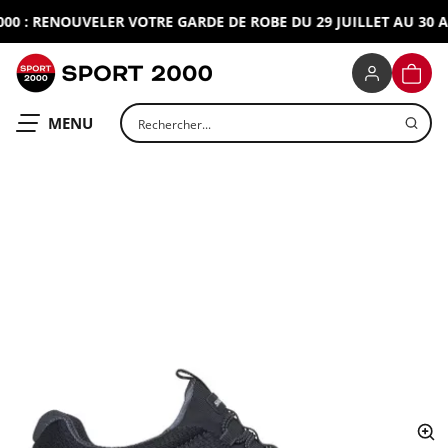
 : RENOUVELER VOTRE GARDE DE ROBE DU 29 JUILLET AU 30 AO
SPORT 2000
PANIE
Rechercher un produit
OUVRIR LE
MENU
ap