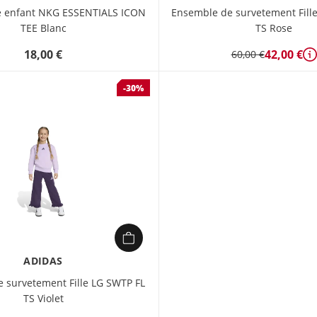
ne enfant NKG ESSENTIALS ICON
Ensemble de survetement Fille
TEE Blanc
TS Rose
18,00 €
42,00 €
60,00 €
D
-30%
ADIDAS
 survetement Fille LG SWTP FL
TS Violet