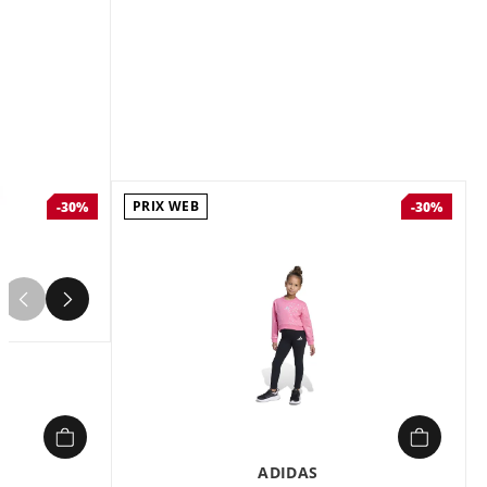
Couleur :
Noir
Composition :
95% COTTON / 5%
ELASTANE
Ensemble de survetement Fille Nike 0-
7 ans NKG LACE IT UP LEGGING SET
Noir en vente à prix attractif chez Sport
2000
PRIX WEB
-30%
-30%
4
ADIDAS