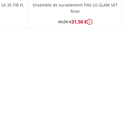
 LK 3S TIB FL
Ensemble de survetement Fille LG GLAM SET
Rose
31,50 €
45,00 €
étails
Détails