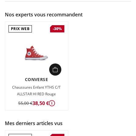
Couleur :
Blanc
Nos experts vous recommandent
Composition :
toile en Coton
PRIX WEB
-30%
Attention, cet article taille grand ! Commandez une demi-
pointure en dessous.
Chaussures Enfant Converse CHUCK TAYLOR ALL STAR 1V
Blanc en vente à prix attractif chez Sport 2000 et S 2
CONVERSE
Chaussures Enfant YTHS C/T
ALLSTAR HI RED Rouge
38,50 €
55,00 €
Détails
Mes derniers articles vus