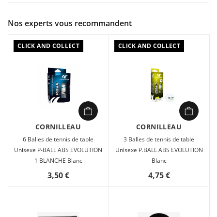
Couleur :
Orange
Nos experts vous recommandent
Composition :
PALETTE BOISA REVETEMENT ITTF 5 ETOILES
CLICK AND COLLECT
CLICK AND COLLECT
Raquette de tennis de table Unisexe Cornilleau RAQUETTE
PERFORM 800 Orange en vente à prix attractif chez Sport
2000
CORNILLEAU
CORNILLEAU
6 Balles de tennis de table
3 Balles de tennis de table
Unisexe P-BALL ABS EVOLUTION
Unisexe P.BALL ABS EVOLUTION
1 BLANCHE Blanc
Blanc
3,50 €
4,75 €