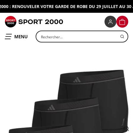
0 : RENOUVELER VOTRE GARDE DE ROBE DU 29 JUILLET AU 30 A
SPORT 2000
PANIE
Rechercher un produit
OUVRIR LE
MENU
ap