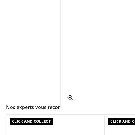
app.ui.shop.product.zoom
Nos experts vous recommandent
CLICK AND COLLECT
CLICK AND 