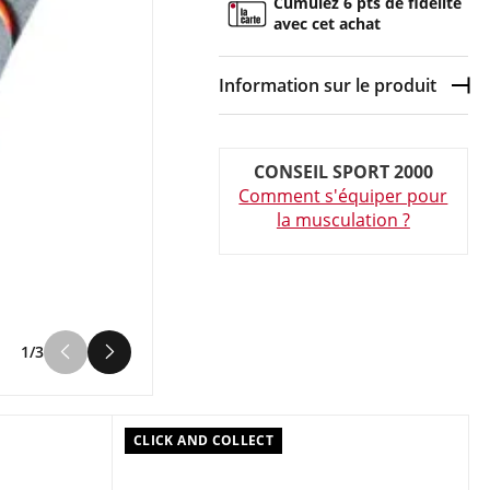
Cumulez 6 pts de fidélité
avec cet achat
Information sur le produit
Dép
Couleur :
Noir
CONSEIL SPORT 2000
Composition :
Mousse , ACIER ET
Comment s'équiper pour
Pvc
la musculation ?
Pince de musculation x2 SVELTUS
1/3
CLICK AND COLLECT