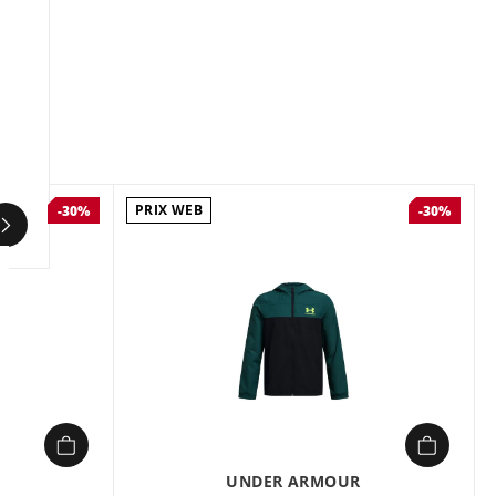
Composition :
87% polyester, 13% élasthanne
La veste tissée Under Armour UA B
Unstoppable pour garçons allie légèreté et
résistance pour affronter les journées actives
sans compromis. Conçue en tissu extensible et
résistant à l'eau grâce à la technologie UA
Storm, elle protège des intempéries tout en
laissant la peau respirer. Sa capuche réglable,
sa fermeture éclair intégrale et ses poignets
PRIX WEB
-30%
-30%
élastiques assurent un ajustement optimal,
tandis que ses poches zippées offrent un
rangement sécurisé pour les essentiels.
Parfaite pour les aventures en extérieur, elle
allie style moderne et fonctionnalité avec son
design épuré et son logo discret.
UNDER ARMOUR