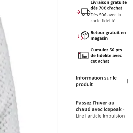
Livraison gratuite
dès 70€ d'achat
Dès 50€ avec la
carte fidélité
Retour gratuit en
magasin
Cumulez 56 pts
de fidélité avec
cet achat
Information sur le
Dép
produit
Couleur :
Gris
Passez l’hiver au
chaud avec Icepeak
-
Composition :
100%
Lire l'article Impulsion
Polyester
Polaire Technique pilou