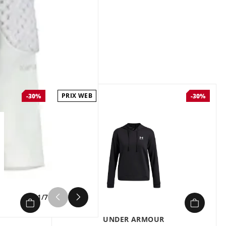
pilou Femme ICEPEAK
DAISETTA - Thermal -
Pilou chaud et tissu
stretch sur les côtés - Col
montant avec capuche -
Poches non zippées
PRIX WEB
-30%
-30%
1/7
UNDER ARMOUR