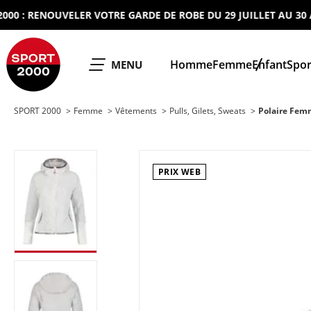
 RENOUVELER VOTRE GARDE DE ROBE DU 29 JUILLET AU 30 AOUT 
SPORT 2000
Homme
Femme
Enfant
Spor
OUVRIR LE
MENU
SPORT 2000
Femme
Vêtements
Pulls, Gilets, Sweats
Polaire Fem
PRIX WEB