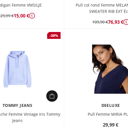
digan Femme VMSILJE
Pull col rond Femme MELA
SWEATER RIB EXT Éc
15,00 €
29,99 €
Détails
76,93 €
109,90 €
-30%
TOMMY JEANS
DEELUXE
uche Femme Vintage Iris Tommy
Pull Femme MIRIA P
Jeans
29,99 €