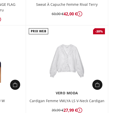
NGE FLAG
Sweat À Capuche Femme Rival Terry
ru
42,00 €
60,00 €
Détails
Détails
PRIX WEB
-30%
VERO MODA
U W
Cardigan Femme VMLYA LS V-Neck Cardigan
27,99 €
39,99 €
Détails