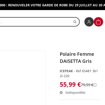
RENOUVELER VOTRE GARDE DE ROBE DU 29 JUILLET AU 30 AOUT 
r un produit
PANI
Polaire Femme
DAISETTA Gris
ICEPEAK
-
Ref 65481 361
2I-220
55,99 €
79,99 €
Détai
indisponible