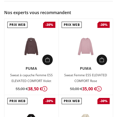
Couleur :
Beige
Nos experts vous recommandent
Composition :
100% polyester Recycled
PRIX WEB
PRIX WEB
-30%
-30%
Sweat sherpa Femme Puma ESS GRAPHIC ANIMAL R Beige en
vente à prix attractif chez Sport 2000
PUMA
PUMA
Sweat à capuche Femme ESS
Sweat Femme ESS ELEVATED
ELEVATED COMFORT Violet
COMFORT Rose
38,50 €
35,00 €
55,00 €
50,00 €
Détails
Détails
PRIX WEB
PRIX WEB
-30%
-30%