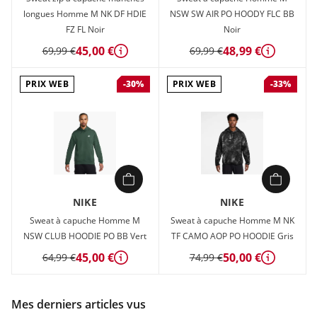
longues Homme M NK DF HDIE
NSW SW AIR PO HOODY FLC BB
FZ FL Noir
Noir
45,00 €
48,99 €
69,99 €
69,99 €
Détails
Détails
PRIX WEB
PRIX WEB
-30%
-33%
NIKE
NIKE
Sweat à capuche Homme M
Sweat à capuche Homme M NK
NSW CLUB HOODIE PO BB Vert
TF CAMO AOP PO HOODIE Gris
45,00 €
50,00 €
64,99 €
74,99 €
Détails
Détails
Mes derniers articles vus