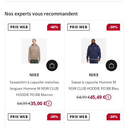
Couleur :
Jaune
Nos experts vous recommandent
Composition :
80% coton, 20% polyester
PRIX WEB
PRIX WEB
-46%
-30%
Confectionné dans un tissu Fleece doux et confortable, le
sweat à capuche Nike Sportswear Club Fleece est un
incontournable qui vous confère un style classique. Confort
et douceur Le tissu Fleece brossé est doux et soyeux au
toucher. Protection ajustable La capuche avec cordon de
serrage permet d'ajuster la protection.
NIKE
NIKE
Seawtshirt à capuche manches
Sweat à capuche Homme M
longues Homme M NSW CLUB
NSW CLUB HOODIE PO BB Bleu
HOODIE PO BB Marron
45,49 €
64,99 €
Détails
35,00 €
64,99 €
Détails
PRIX WEB
PRIX WEB
-30%
-30%