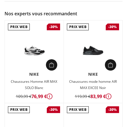
Couleur :
Noir
Nos experts vous recommandent
Composition :
Tige textile , Semelle caoutchouc
PRIX WEB
PRIX WEB
-30%
-30%
Chaussures Homme Nike NIKE AIR MAX LTD 3 Noir en vente à
prix attractif chez Sport 2000
NIKE
NIKE
Chaussures Homme AIR MAX
Chaussures mode homme AIR
SOLO Blanc
MAX EXCEE Noir
76,99 €
83,99 €
109,99 €
119,99 €
Détails
Détails
PRIX WEB
PRIX WEB
-30%
-30%