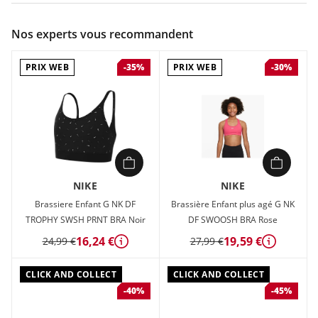
Couleur :
Noir
Nos experts vous recommandent
Composition :
80% POLYESTER , 20% ELASTHANNE
PRIX WEB
PRIX WEB
-35%
-30%
Brassiere Enfant Nike G NK DF ALATE ALL U BRA Noir en vente
à prix attractif chez Sport 2000
NIKE
NIKE
Brassiere Enfant G NK DF
Brassière Enfant plus agé G NK
TROPHY SWSH PRNT BRA Noir
DF SWOOSH BRA Rose
16,24 €
19,59 €
24,99 €
27,99 €
Détails
Détails
CLICK AND COLLECT
CLICK AND COLLECT
-40%
-45%