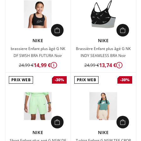
NIKE
NIKE
brassiere Enfant plus âgé G NK
Brassière Enfant plus âgé G NK
DF SWSH BRA FUTURA Noir
INDY SEAMLESS BRA Noir
14,99 €
13,74 €
24,99 €
24,99 €
Détails
Détails
PRIX WEB
PRIX WEB
-30%
-30%
NIKE
NIKE
Short Enfant plus agé G NSW DF
T-shirt Enfant G NSW TEE CROP