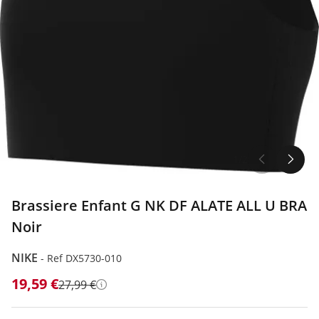
1/2
Brassiere Enfant G NK DF ALATE ALL U BRA
Noir
NIKE
-
Ref DX5730-010
19,59 €
27,99 €
Détails