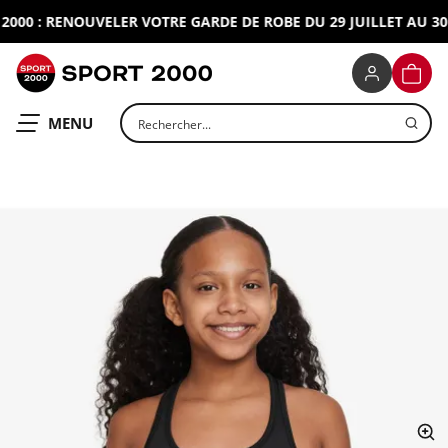
00 : RENOUVELER VOTRE GARDE DE ROBE DU 29 JUILLET AU 30 A
SPORT 2000
PANIE
Rechercher un produit
OUVRIR LE
MENU
ap