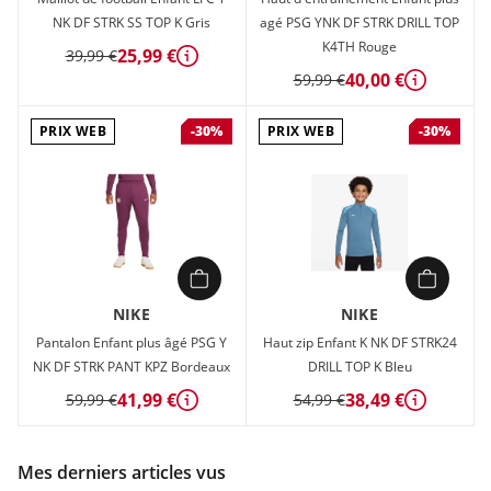
NK DF STRK SS TOP K Gris
agé PSG YNK DF STRK DRILL TOP
K4TH Rouge
25,99 €
39,99 €
Détails
40,00 €
59,99 €
Détails
PRIX WEB
PRIX WEB
-30%
-30%
NIKE
NIKE
Pantalon Enfant plus âgé PSG Y
Haut zip Enfant K NK DF STRK24
NK DF STRK PANT KPZ Bordeaux
DRILL TOP K Bleu
41,99 €
38,49 €
59,99 €
54,99 €
Détails
Détails
Mes derniers articles vus