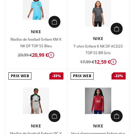
NIKE
NIKE
Maillot de football Enfant KM K
NK DF TOP SS Bleu
T-shirt Enfant K NK DF ACD23
TOP SS BR Gris
20,99 €
29,99 €
Détails
12,59 €
17,99 €
Détails
PRIX WEB
PRIX WEB
-35%
-33%
NIKE
NIKE
Maillot de football Enfant LFC Y
Haut d'entrainement Enfant plus