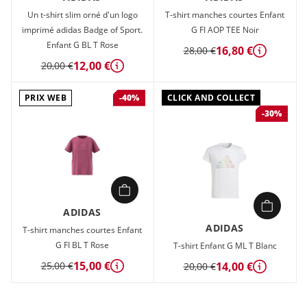
Un t-shirt slim orné d'un logo
T-shirt manches courtes Enfant
imprimé adidas Badge of Sport.
G FI AOP TEE Noir
Enfant G BL T Rose
16,80 €
28,00 €
Détails
12,00 €
20,00 €
Détails
PRIX WEB
CLICK AND COLLECT
-40%
-30%
ADIDAS
ADIDAS
T-shirt manches courtes Enfant
G FI BL T Rose
T-shirt Enfant G ML T Blanc
15,00 €
25,00 €
14,00 €
20,00 €
Détails
Détails