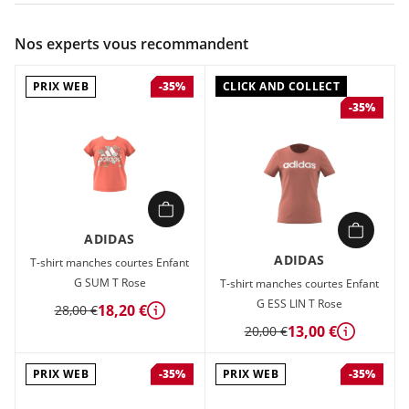
Couleur :
Blanc
Nos experts vous recommandent
Composition :
100% COTON
PRIX WEB
CLICK AND COLLECT
-35%
Tu es au top du style avec ce t-shirt adidas junior. Sa coupe
-35%
affine la silhouette et s'adapte à tout, du pantalon de
survêtement au jean. Le design à logo ajoute une touche fun
à un look sobre.
Nos produits en coton soutiennent une culture plus durable.
ADIDAS
ADIDAS
T-shirt manches courtes Enfant
G SUM T Rose
T-shirt manches courtes Enfant
G ESS LIN T Rose
18,20 €
28,00 €
Détails
13,00 €
20,00 €
Détails
PRIX WEB
PRIX WEB
-35%
-35%