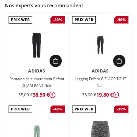
Couleur :
Noir
Nos experts vous recommandent
Composition :
90% Coton , 10% Elasthanne
PRIX WEB
PRIX WEB
-30%
-40%
Legging Enfant Adidas JG FI AOP7/8 LE Noir en vente à prix
attractif chez Sport 2000
ADIDAS
ADIDAS
Pantalon de survetement Enfant
Legging Enfant G FI AOP TGHT
JG JAM PANT Noir
Noir
38,50 €
19,80 €
55,00 €
33,00 €
Détails
Détails
PRIX WEB
PRIX WEB
-40%
-35%