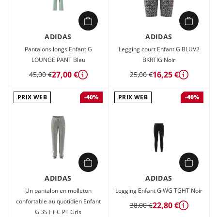
ADIDAS
ADIDAS
Pantalons longs Enfant G
Legging court Enfant G BLUV2
LOUNGE PANT Bleu
BKRTIG Noir
27,00 €
16,25 €
45,00 €
25,00 €
Détails
Détails
PRIX WEB
PRIX WEB
-40%
-40%
ADIDAS
ADIDAS
Un pantalon en molleton
Legging Enfant G WG TGHT Noir
confortable au quotidien Enfant
22,80 €
38,00 €
Détails
G 3S FT C PT Gris