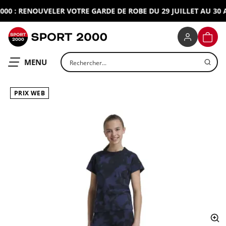
0 : RENOUVELER VOTRE GARDE DE ROBE DU 29 JUILLET AU 30 AO
SPORT 2000
PANIE
Rechercher un produit
OUVRIR LE
MENU
PRIX WEB
ap