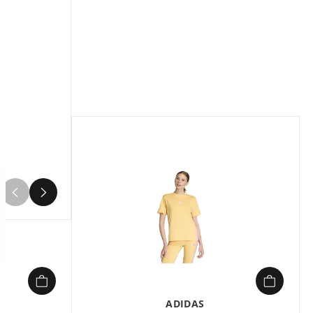
Composition :
100% Polyester
Short Enfant plus agé Adidas W AOP 3S
WV SHO Noir en vente à prix attractif
chez Sport 2000
4
ADIDAS