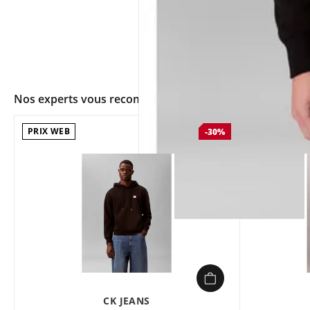
Nos experts vous recommandent
PRIX WEB
-30%
app.ui.shop.product.zoom
CK JEANS