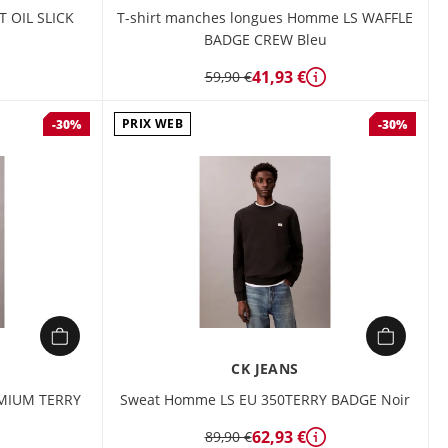
 OIL SLICK
T-shirt manches longues Homme LS WAFFLE
BADGE CREW Bleu
41,93 €
59,90 €
étails
Détails
PRIX WEB
-30%
-30%
CK JEANS
MIUM TERRY
Sweat Homme LS EU 350TERRY BADGE Noir
62,93 €
89,90 €
Détails