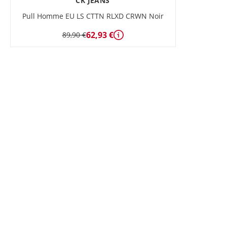
CK JEANS
Pull Homme EU LS CTTN RLXD CRWN Noir
62,93 €
89,90 €
Détails