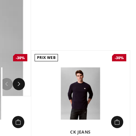
Composition :
100% COTON
Pull Homme Ck jeans EU LS CTTN RLXD
CRWN Noir en vente à prix attractif
chez Sport 2000
PRIX WEB
-30%
-30%
4
CK JEANS