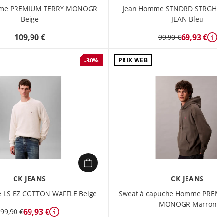
me PREMIUM TERRY MONOGR
Jean Homme STNDRD STRGHT
Beige
JEAN Bleu
109,90 €
69,93 €
99,90 €
D
PRIX WEB
-30%
CK JEANS
CK JEANS
 LS EZ COTTON WAFFLE Beige
Sweat à capuche Homme PRE
MONOGR Marron
69,93 €
99,90 €
Détails