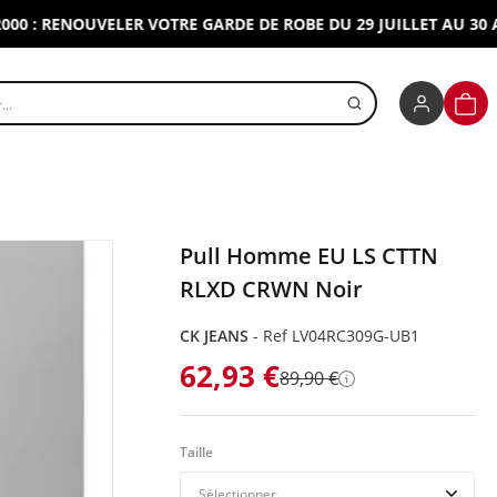
 RENOUVELER VOTRE GARDE DE ROBE DU 29 JUILLET AU 30 AOUT 
r un produit
PANI
Pull Homme EU LS CTTN
RLXD CRWN Noir
CK JEANS
-
Ref LV04RC309G-UB1
62,93 €
89,90 €
Détails
Taille