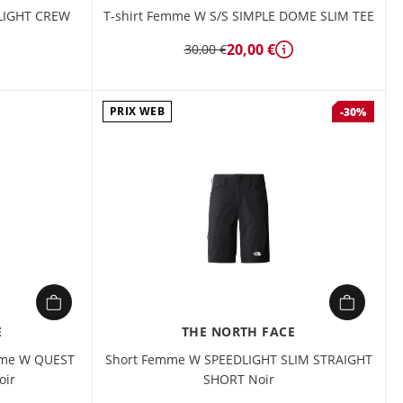
LIGHT CREW
T-shirt Femme W S/S SIMPLE DOME SLIM TEE
20,00 €
30,00 €
Détails
étails
PRIX WEB
-30%
E
THE NORTH FACE
mme W QUEST
Short Femme W SPEEDLIGHT SLIM STRAIGHT
oir
SHORT Noir