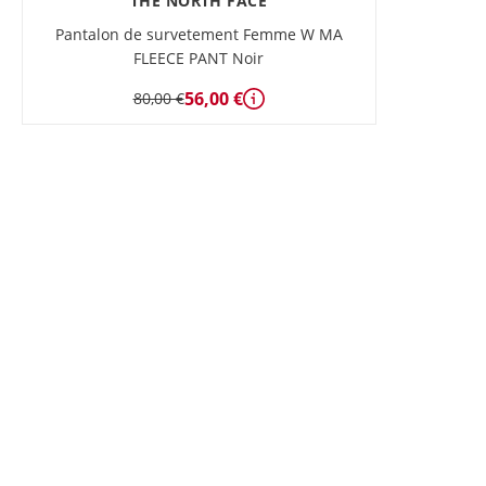
THE NORTH FACE
Pantalon de survetement Femme W MA
FLEECE PANT Noir
56,00 €
80,00 €
Détails