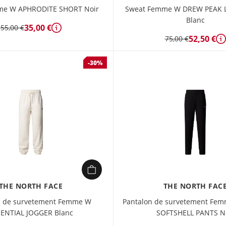
me W APHRODITE SHORT Noir
Sweat Femme W DREW PEAK 
Blanc
35,00 €
55,00 €
Détails
52,50 €
75,00 €
D
-30%
THE NORTH FACE
THE NORTH FAC
n de survetement Femme W
Pantalon de survetement Fe
ENTIAL JOGGER Blanc
SOFTSHELL PANTS N