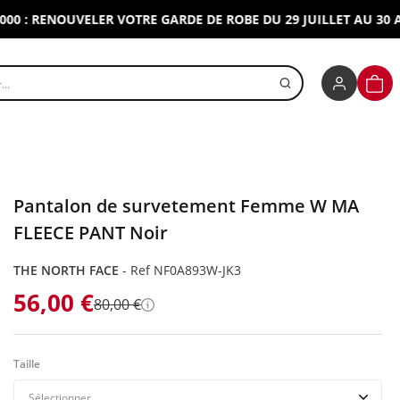
 RENOUVELER VOTRE GARDE DE ROBE DU 29 JUILLET AU 30 AOUT
r un produit
PANI
Pantalon de survetement Femme W MA
FLEECE PANT Noir
THE NORTH FACE
-
Ref NF0A893W-JK3
56,00 €
80,00 €
Détails
Taille