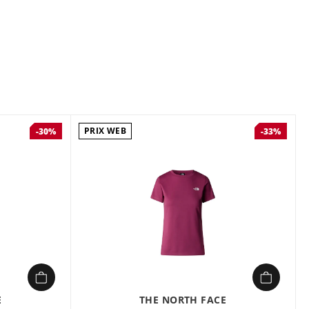
Composition :
polyester
Où que vous vous entraîniez, le pantalon de jogging
Mountain Athletics vous accompagne partout durant vos
séances. Sa matière offre une chaleur instantanée, ainsi
qu'une souplesse et un confort exceptionnels, grâce à la
taille stretch ajustable et le soufflet à l’entrejambe. Plusieurs
poches ouvertes et zippées accueillent téléphone et clés en
toute sécurité pendant que vous vous dépassez.
PRIX WEB
-30%
-33%
E
THE NORTH FACE