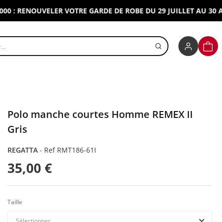
 RENOUVELER VOTRE GARDE DE ROBE DU 29 JUILLET AU 30 AOUT
r un produit
PANI
Polo manche courtes Homme REMEX II
Gris
REGATTA
-
Ref RMT186-61I
35,00 €
Taille