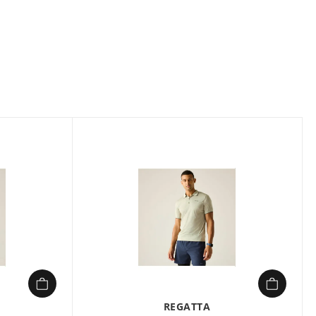
Composition :
100% POLYESTER
Polo manche courtes Homme Regatta REMEX II Gris en vente
à prix attractif chez Sport 2000
REGATTA