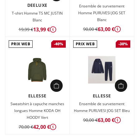
DEELUXE
Ensemble de survetement
Homme PURUVESI JOG SET
T-shirt Homme TS MC JUSTIN
Blanc
Blanc
63,00 €
13,99 €
90,00 €
19,99 €
Détails
Détails
PRIX WEB
PRIX WEB
-40%
-30%
ELLESSE
ELLESSE
Sweatshirt à capuche manches
Ensemble de survetement
longues Homme KODA OH
Homme PURUVESI JOG SET Bleu
HOODY Vert
63,00 €
90,00 €
Détails
42,00 €
70,00 €
Détails