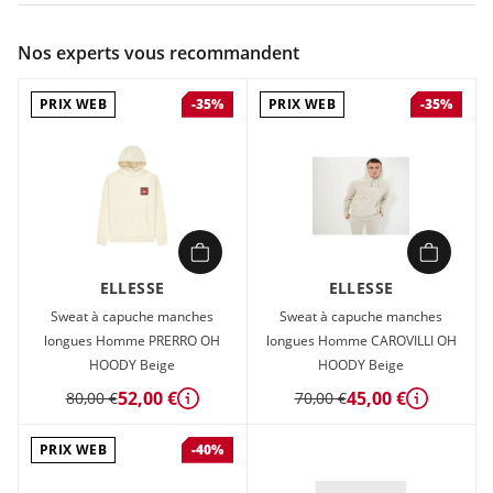
Couleur :
Beige
Nos experts vous recommandent
Composition :
80% Cotton / 20% Polyester
PRIX WEB
PRIX WEB
-35%
-35%
Pull beige avec motif discret le long du torse, bandes verte le
long des manche et logo sur le torse côté droit
ELLESSE
ELLESSE
Sweat à capuche manches
Sweat à capuche manches
longues Homme PRERRO OH
longues Homme CAROVILLI OH
HOODY Beige
HOODY Beige
52,00 €
45,00 €
80,00 €
70,00 €
Détails
Détails
PRIX WEB
-40%