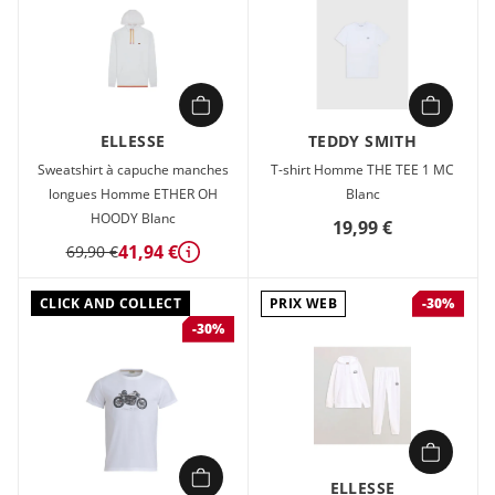
ELLESSE
TEDDY SMITH
Sweatshirt à capuche manches
T-shirt Homme THE TEE 1 MC
longues Homme ETHER OH
Blanc
HOODY Blanc
19,99 €
41,94 €
69,90 €
Détails
CLICK AND COLLECT
PRIX WEB
-30%
-30%
ELLESSE