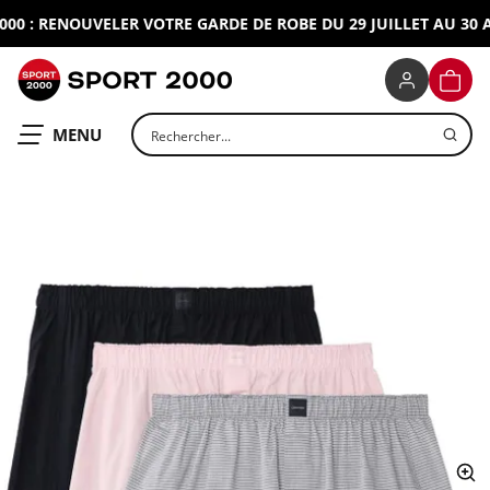
0 : RENOUVELER VOTRE GARDE DE ROBE DU 29 JUILLET AU 30 AO
SPORT 2000
PANIE
Rechercher un produit
OUVRIR LE
MENU
ap