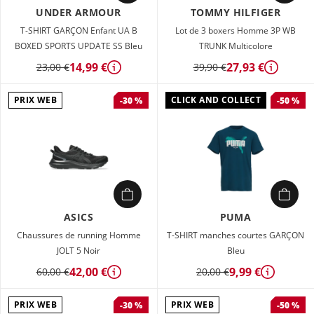
UNDER ARMOUR
TOMMY HILFIGER
T-SHIRT GARÇON Enfant UA B
Lot de 3 boxers Homme 3P WB
BOXED SPORTS UPDATE SS Bleu
TRUNK Multicolore
14,99 €
27,93 €
23,00 €
39,90 €
Détails
Détails
PRIX WEB
CLICK AND COLLECT
-30 %
-50 %
ASICS
PUMA
Chaussures de running Homme
T-SHIRT manches courtes GARÇON
JOLT 5 Noir
Bleu
42,00 €
9,99 €
60,00 €
20,00 €
Détails
Détails
PRIX WEB
PRIX WEB
-30 %
-50 %