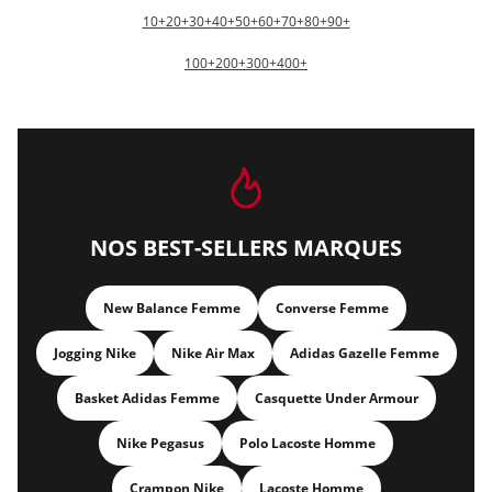
10+
20+
30+
40+
50+
60+
70+
80+
90+
100+
200+
300+
400+
NOS BEST-SELLERS MARQUES
New Balance Femme
Converse Femme
Jogging Nike
Nike Air Max
Adidas Gazelle Femme
Basket Adidas Femme
Casquette Under Armour
Nike Pegasus
Polo Lacoste Homme
Crampon Nike
Lacoste Homme