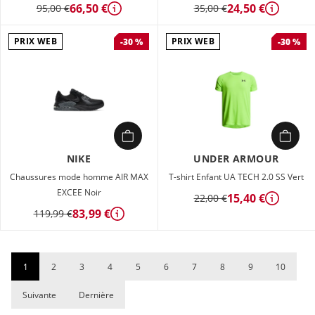
66,50 €
24,50 €
95,00 €
35,00 €
Détails
Détails
PRIX WEB
PRIX WEB
-30 %
-30 %
NIKE
UNDER ARMOUR
Chaussures mode homme AIR MAX
T-shirt Enfant UA TECH 2.0 SS Vert
EXCEE Noir
15,40 €
22,00 €
Détails
83,99 €
119,99 €
Détails
1
2
3
4
5
6
7
8
9
10
Suivante
Dernière