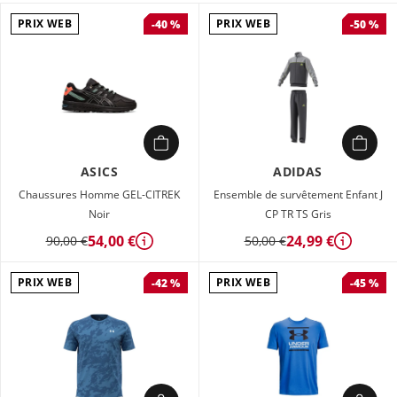
PRIX WEB
PRIX WEB
-40 %
-50 %
ASICS
ADIDAS
Chaussures Homme GEL-CITREK
Ensemble de survêtement Enfant J
Noir
CP TR TS Gris
54,00 €
24,99 €
90,00 €
50,00 €
Détails
Détails
PRIX WEB
PRIX WEB
-42 %
-45 %