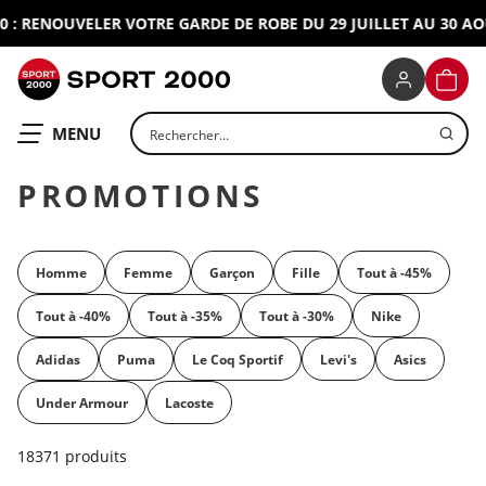
 RENOUVELER VOTRE GARDE DE ROBE DU 29 JUILLET AU 30 AOUT 
SPORT 2000
PANIE
Rechercher un produit
OUVRIR LE
MENU
PROMOTIONS
Homme
Femme
Garçon
Fille
Tout à -45%
Tout à -40%
Tout à -35%
Tout à -30%
Nike
Adidas
Puma
Le Coq Sportif
Levi's
Asics
Under Armour
Lacoste
18371 produits