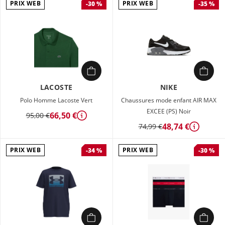
PRIX WEB
PRIX WEB
-30 %
-35 %
LACOSTE
NIKE
Polo Homme Lacoste Vert
Chaussures mode enfant AIR MAX
EXCEE (PS) Noir
66,50 €
95,00 €
Détails
48,74 €
74,99 €
Détails
PRIX WEB
PRIX WEB
-34 %
-30 %