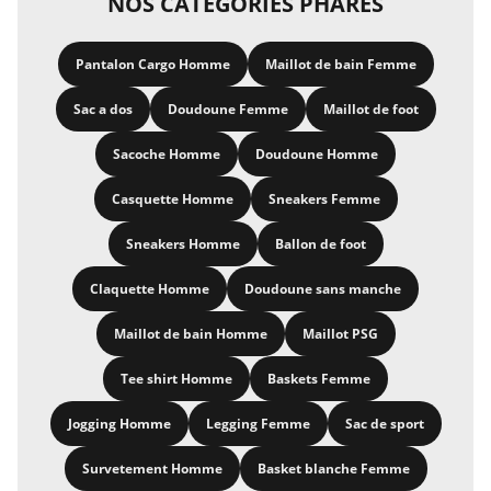
NOS CATÉGORIES PHARES
Pantalon Cargo Homme
Maillot de bain Femme
Sac a dos
Doudoune Femme
Maillot de foot
Sacoche Homme
Doudoune Homme
Casquette Homme
Sneakers Femme
Sneakers Homme
Ballon de foot
Claquette Homme
Doudoune sans manche
Maillot de bain Homme
Maillot PSG
Tee shirt Homme
Baskets Femme
Jogging Homme
Legging Femme
Sac de sport
Survetement Homme
Basket blanche Femme