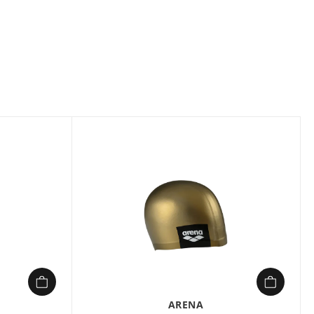
Composition :
100% silicone
Quand vous enchaînez les longueurs à la piscine, rien ne
doit vous ralentir. Ce bonnet de natation en silicone moulé
épouse parfaitement la forme de votre tête, sans plis
gênants, pour glisser sans effort dans l’eau. Sa matière
résistante au chlore garde toute son élasticité, même après
des séances intensives, et s’enfile en un clin d’œil.
Conçu pour durer, il évite les frottements et reste en place,
quel que soit votre rythme. Un accessoire sobre et efficace,
pensé pour ceux qui ne veulent pas choisir entre confort et
performance.
ARENA