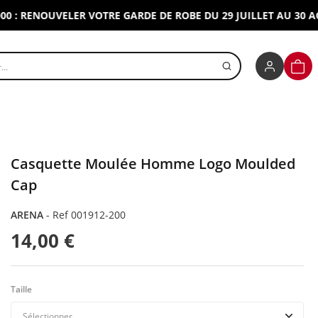
 RENOUVELER VOTRE GARDE DE ROBE DU 29 JUILLET AU 30 AOUT 
r un produit
PANI
Casquette Moulée Homme Logo Moulded
Cap
ARENA
-
Ref 001912-200
14,00 €
Taille