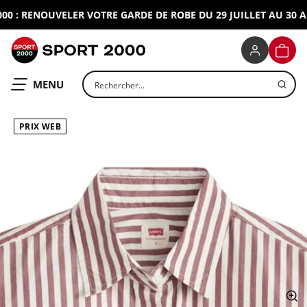
 : RENOUVELER VOTRE GARDE DE ROBE DU 29 JUILLET AU 30 AOU
SPORT 2000
PANIE
Rechercher un produit
OUVRIR LE
MENU
PRIX WEB
ap