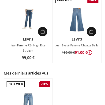
PRIX WEB
-30%
LEVI'S
LEVI'S
Jean Femme 724 High Rise
Jean Évasé Femme Ribcage Bells
Straight
91,00 €
130,00 €
Détails
99,00 €
Mes derniers articles vus
PRIX WEB
-30%