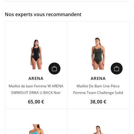
Couleur :
Violet
Nos experts vous recommandent
Composition :
100% polyester
Maillot de bain Femme Arena WOMEN S TEAM SWIMSUIT
SWIM PRO SOLI Violet en vente à prix attractif chez Sport
2000
ARENA
ARENA
Maillot de bain Femme W ARENA
Maillot De Bain Une Pièce
SWIMSUIT ERIKA U BACK Noir
Femme Team Challenge Solid
65,00 €
38,00 €