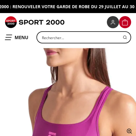
0 : RENOUVELER VOTRE GARDE DE ROBE DU 29 JUILLET AU 30 A
SPORT 2000
PANIE
Rechercher un produit
OUVRIR LE
MENU
ap