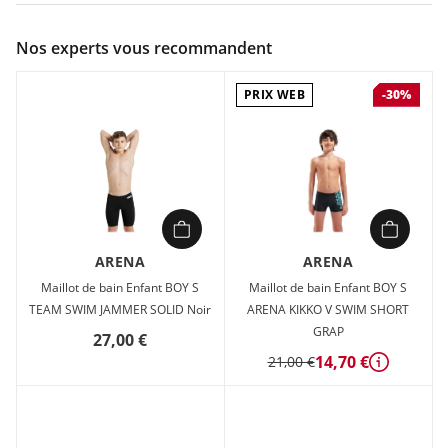
Couleur :
Noir
Nos experts vous recommandent
Composition :
80% polyamide recyclé, 20% élasthanne
PRIX WEB
-30%
Maillot de bain Enfant Arena B DYNAMO JR SHORT R Noir en
vente à prix attractif chez Sport 2000
ARENA
ARENA
Maillot de bain Enfant BOY S
Maillot de bain Enfant BOY S
TEAM SWIM JAMMER SOLID Noir
ARENA KIKKO V SWIM SHORT
GRAP
27,00 €
14,70 €
21,00 €
Détails