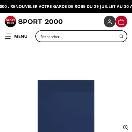
0 : RENOUVELER VOTRE GARDE DE ROBE DU 29 JUILLET AU 30 AO
SPORT 2000
PANIE
Rechercher un produit
OUVRIR LE
MENU
ap