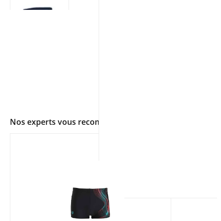
Nos experts vous recommandent
app.ui.shop.product.zoom