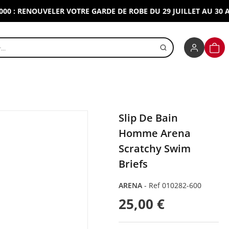
 RENOUVELER VOTRE GARDE DE ROBE DU 29 JUILLET AU 30 AOUT 
r un produit
PANI
Slip De Bain
Homme Arena
Scratchy Swim
Briefs
ARENA
-
Ref 010282-600
25,00 €