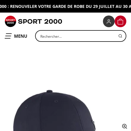
0 : RENOUVELER VOTRE GARDE DE ROBE DU 29 JUILLET AU 30 AO
SPORT 2000
PANIE
Rechercher un produit
OUVRIR LE
MENU
ap