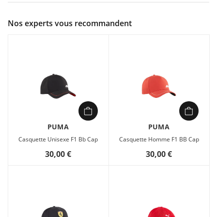
Couleur :
Bleu
Nos experts vous recommandent
Composition :
100% polyester
Besoin d’une casquette qui suit le rythme de vos journées,
sans jamais vous trahir ? Voici un modèle pensé pour celles
et ceux qui bougent, tout en gardant un look soigné.
Sa coupe structurée à 6 panneaux épouse parfaitement la
forme de votre tête, tandis que la visière pré-courbée protège
vos yeux des rayons sans altérer votre visibilité. La sangle
réglable s’ajuste en un clin d’œil, pour un maintien sûr et
confortable.
PUMA
PUMA
Respirante grâce à ses œillets brodés, elle évacue l’humidité
Casquette Unisexe F1 Bb Cap
Casquette Homme F1 BB Cap
et reste légère, même après des heures d’utilisation. Conçue
30,00 €
30,00 €
avec au moins 50 % de matériaux recyclés, elle s’inscrit dans
une démarche plus responsable, sans sacrifier le style. Le
détail qui fait la différence ? Une épingle métallique du logo
PUMA Cat, discrète mais reconnaissable.