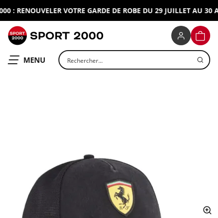
0 : RENOUVELER VOTRE GARDE DE ROBE DU 29 JUILLET AU 30 AO
SPORT 2000
PANIE
Rechercher un produit
OUVRIR LE
MENU
ap