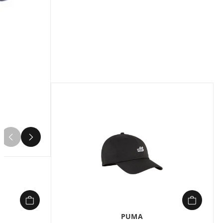
Composition :
100% coton
Quand le style urbain rencontre l’esprit
sportif, cette casquette s’impose
comme un incontournable de votre
garde-robe. Conçue pour ceux qui
aiment allier confort et élégance au
quotidien, elle est idéale pour vos
sorties en ville ou vos séances de sport
décontractées.
Son tissu 100 % coton épouse
parfaitement la forme de votre tête,
tandis que sa visière incurvée protège
4
vos yeux sans effort. Les œillets de
ventilation brodés laissent circuler l’air,
pour un port frais même lors des
journées les plus actives. La fermeture
réglable à velcro s’adapte à toutes les
morphologies, et le bandeau intérieur
en mesh évacue la transpiration en un
PUMA
clin d’œil.