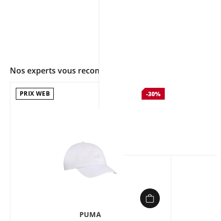
Nos experts vous recommandent
PRIX WEB
-30%
app.ui.shop.product.zoom
PUMA