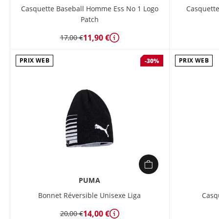
Casquette Baseball Homme Ess No 1 Logo
Casquett
Patch
11,90 €
17,00 €
Détails
PRIX WEB
PRIX WEB
-30%
PUMA
Bonnet Réversible Unisexe Liga
Casq
14,00 €
20,00 €
Détails