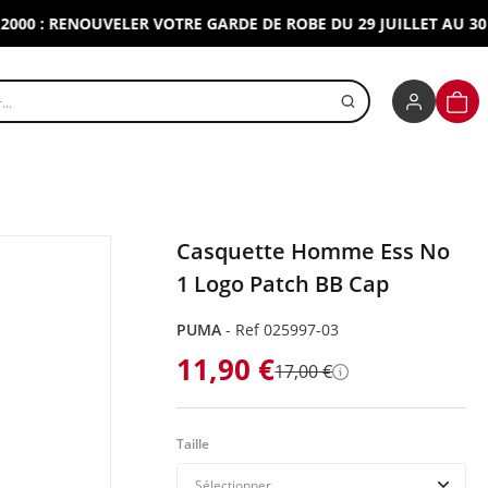
: RENOUVELER VOTRE GARDE DE ROBE DU 29 JUILLET AU 30 AOU
r un produit
PANI
Casquette Homme Ess No
1 Logo Patch BB Cap
PUMA
-
Ref 025997-03
11,90 €
17,00 €
Détails
Taille