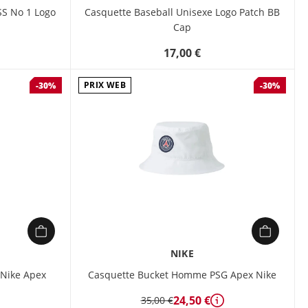
Le détail qui fait la différence ? Un
SS No 1 Logo
Casquette Baseball Unisexe Logo Patch BB
patch brodé du logo PUMA No. 1, pour
Cap
afficher fièrement votre passion du
17,00 €
sport avec style.
PRIX WEB
-30%
-30%
NIKE
Nike Apex
Casquette Bucket Homme PSG Apex Nike
24,50 €
35,00 €
étails
Détails